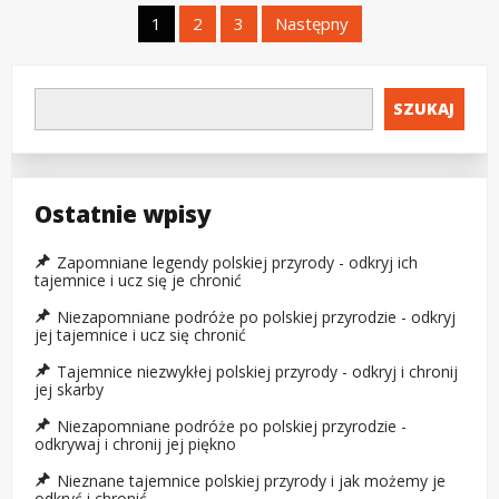
Stronicowanie
1
2
3
Następny
wpisów
SZUKAJ
Ostatnie wpisy
Zapomniane legendy polskiej przyrody - odkryj ich
tajemnice i ucz się je chronić
Niezapomniane podróże po polskiej przyrodzie - odkryj
jej tajemnice i ucz się chronić
Tajemnice niezwykłej polskiej przyrody - odkryj i chronij
jej skarby
Niezapomniane podróże po polskiej przyrodzie -
odkrywaj i chronij jej piękno
Nieznane tajemnice polskiej przyrody i jak możemy je
odkryć i chronić