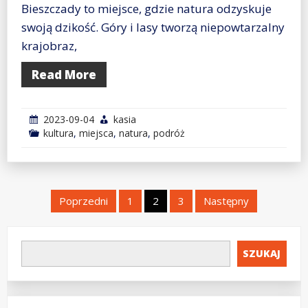
Bieszczady to miejsce, gdzie natura odzyskuje
swoją dzikość. Góry i lasy tworzą niepowtarzalny
krajobraz,
Read More
2023-09-04
kasia
kultura
,
miejsca
,
natura
,
podróż
Stronicowanie
Poprzedni
1
2
3
Następny
wpisów
SZUKAJ